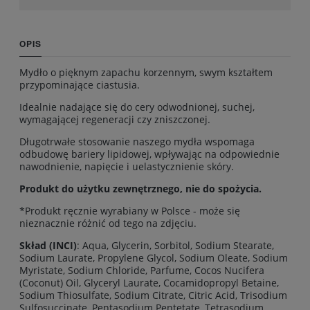
OPIS
Mydło o pięknym zapachu korzennym, swym kształtem
przypominające ciastusia.
Idealnie nadające się do cery odwodnionej, suchej,
wymagającej regeneracji czy zniszczonej.
Długotrwałe stosowanie naszego mydła wspomaga
odbudowę bariery lipidowej, wpływając na odpowiednie
nawodnienie, napięcie i uelastycznienie skóry.
Produkt do użytku zewnętrznego, nie do spożycia.
*Produkt ręcznie wyrabiany w Polsce - może się
nieznacznie różnić od tego na zdjęciu.
Skład (INCI)
: Aqua, Glycerin, Sorbitol, Sodium Stearate,
Sodium Laurate, Propylene Glycol, Sodium Oleate, Sodium
Myristate, Sodium Chloride, Parfume, Cocos Nucifera
(Coconut) Oil, Glyceryl Laurate, Cocamidopropyl Betaine,
Sodium Thiosulfate, Sodium Citrate, Citric Acid, Trisodium
Sulfosuccinate, Pentasodium Pentetate, Tetrasodium