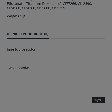
Etidronate, Titanium Dioxide, +/- CI77266, CI12490,
CI74160, CI74260, CI11680, CI51319
Waga: 65 g
OPINIE O PRODUKCIE (0)
Imię lub pseudonim:
Twoja opinia:
Wyślij