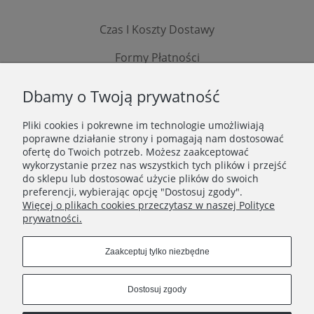
Czas I Koszty Dostawy
Formy Płatności
Zwroty I Reklamacje
Dbamy o Twoją prywatność
Regulamin
Pliki cookies i pokrewne im technologie umożliwiają
poprawne działanie strony i pomagają nam dostosować
POLITYKA PRYWATNOŚCI
ofertę do Twoich potrzeb. Możesz zaakceptować
wykorzystanie przez nas wszystkich tych plików i przejść
O NAS
do sklepu lub dostosować użycie plików do swoich
preferencji, wybierając opcję "Dostosuj zgody".
KONTAKT
Więcej o plikach cookies przeczytasz w naszej Polityce
prywatności.
Connect with us
Zaakceptuj tylko niezbędne
Copyright © 2021 MYDLANE WYPIEKI - BEAUTY SKIN
Dostosuj zgody
LAB .