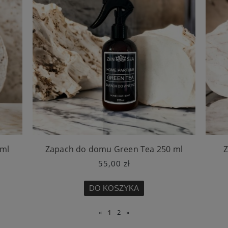
 ml
Zapach do domu Green Tea 250 ml
Z
55,00 zł
DO KOSZYKA
«
1
2
»