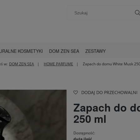
URALNE KOSMETYKI
DOM ZEN SEA
ZESTAWY
eś w:
DOM ZEN SEA
HOME PARFUME
Zapach do domu White Musk 25
DODAJ DO PRZECHOWALNI
Zapach do d
250 ml
Dostępność:
duża ilość