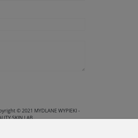
pyright © 2021 MYDLANE WYPIEKI -
AUTY SKIN LAB .
lepy internetowe Shoplo