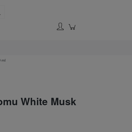
Zaloguj się
0 ml
omu White Musk